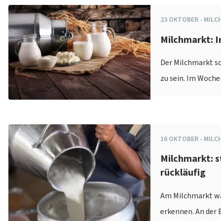
23
OKTOBER
-
MILC
Milchmarkt: 
Der Milchmarkt sc
zu sein. Im Woche
16
OKTOBER
-
MILC
Milchmarkt: s
rückläufig
Am Milchmarkt war
erkennen. An der 