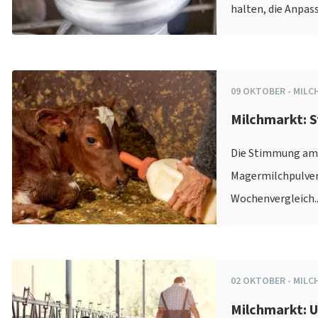
halten, die Anpas
09
OKTOBER
-
MILC
Milchmarkt: S
Die Stimmung am 
Magermilchpulver 
Wochenvergleich..
02
OKTOBER
-
MILC
Milchmarkt: 