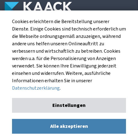
Cookies erleichtern die Bereitstellung unserer
Die Kaack Terminhandel GmbH ist ein
Dienste. Einige Cookies sind technisch erforderlich um
Finanzdienstleistungsinstitut für die europäischen
die Webseite ordnungsgemäß anzuzeigen, während
Agrarterminbörsen.
andere uns helfen unseren Onlineauftritt zu
verbessern und wirtschaftlich zu betreiben. Cookies
werden u.a. für die Personalisierung von Anzeigen
Kaack Terminhandel GmbH
verwendet. Sie können Ihre Einwilligung jederzeit
Am Markt 8
einsehen und widerrufen. Weitere, ausführliche
49661 Cloppenburg
Informationen erhalten Sie in unserer
Datenschutzerklärung
.
Einstellungen
Impressum
Datenschutzerklärung
Kaack Terminhandel GmbH © 1991 - 2026. Alle Rechte
Alle akzeptieren
vorbehalten.